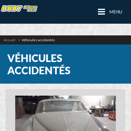
MENU
Accueil
Véhicules accidentés
VÉHICULES
ACCIDENTÉS